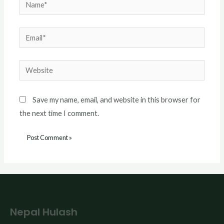
Name*
Email*
Website
Save my name, email, and website in this browser for
the next time I comment.
Nepal Hulash