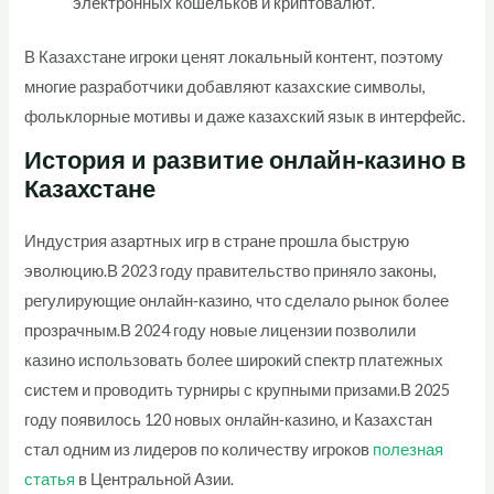
электронных кошельков и криптовалют.
В Казахстане игроки ценят локальный контент, поэтому
многие разработчики добавляют казахские символы,
фольклорные мотивы и даже казахский язык в интерфейс.
История и развитие онлайн‑казино в
Казахстане
Индустрия азартных игр в стране прошла быструю
эволюцию.В 2023 году правительство приняло законы,
регулирующие онлайн‑казино, что сделало рынок более
прозрачным.В 2024 году новые лицензии позволили
казино использовать более широкий спектр платежных
систем и проводить турниры с крупными призами.В 2025
году появилось 120 новых онлайн‑казино, и Казахстан
стал одним из лидеров по количеству игроков
полезная
статья
в Центральной Азии.