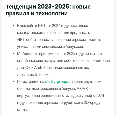
Тенденции 2023-2025: новые
правила и технологии
Блокчейн и NFT – в 2024 году несколько
казахстанских казино начали предлагать
NFT‑собственность, позволяя игрокам владеть
уникальными символами и бонусами.
Мобильные приложения – в 2025 году почти все
онлайн‑казино выпустили собственные приложения
для iOS и Android, оптимизированные под
локальный рынок.
Регистрация на
clarity-group.kz
гарантирует вам
бесплатные фриспины и бонусы. AR/VR –
виртуальная реальность стала доступной в 2024
году, позволяя игрокам погрузиться в 3D‑среду
слота.