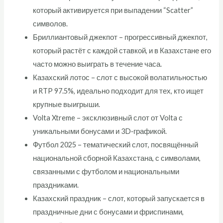
который активируется при выпадении “Scatter”
символов.
Бриллиантовый джекпот – прогрессивный джекпот,
который растёт с каждой ставкой, и в Казахстане его
часто можно выиграть в течение часа.
Казахский лотос – слот с высокой волатильностью
и RTP 97.5%, идеально подходит для тех, кто ищет
крупные выигрыши.
Volta Xtreme – эксклюзивный слот от Volta с
уникальными бонусами и 3D‑графикой.
Футбол 2025 – тематический слот, посвящённый
национальной сборной Казахстана, с символами,
связанными с футболом и национальными
праздниками.
Казахский праздник – слот, который запускается в
праздничные дни с бонусами и фриспинами,