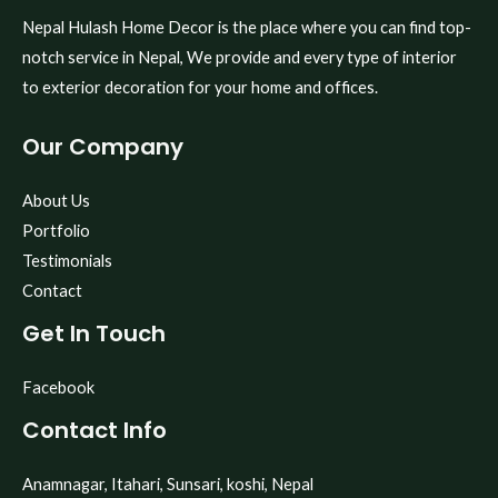
Nepal Hulash Home Decor is the place where you can find top-
notch service in Nepal, We provide and every type of interior
to exterior decoration for your home and offices.
Our Company
About Us
Portfolio
Testimonials
Contact
Get In Touch
Facebook
Contact Info
Anamnagar, Itahari, Sunsari, koshi, Nepal