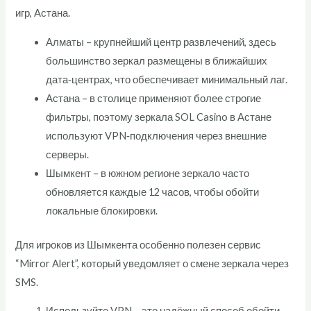
игр, Астана.
Алматы – крупнейший центр развлечений, здесь
большинство зеркал размещены в ближайших
дата‑центрах, что обеспечивает минимальный лаг.
Астана – в столице применяют более строгие
фильтры, поэтому зеркала SOL Casino в Астане
используют VPN‑подключения через внешние
серверы.
Шымкент – в южном регионе зеркало часто
обновляется каждые 12 часов, чтобы обойти
локальные блокировки.
Для игроков из Шымкента особенно полезен сервис
“Mirror Alert”, который уведомляет о смене зеркала через
SMS.
Используйте VPN – это надёжный способ обойти