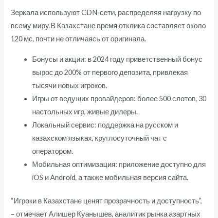
Зеркала используют CDN‑сети, распределяя нагрузку по
всему миру.В Казахстане время отклика составляет около
120 мс, почти не отличаясь от оригинала.
Бонусы и акции: в 2024 году приветственный бонус
вырос до 200% от первого депозита, привлекая
тысячи новых игроков.
Игры от ведущих провайдеров: более 500 слотов, 30
настольных игр, живые дилеры.
Локальный сервис: поддержка на русском и
казахском языках, круглосуточный чат с
оператором.
Мобильная оптимизация: приложение доступно для
iOS и Android, а также мобильная версия сайта.
“Игроки в Казахстане ценят прозрачность и доступность”,
– отмечает Алишер Куанышев, аналитик рынка азартных