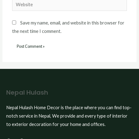
Website
Save my name, email, and website in this browser for
the next time I comment.
Nepal Hulash
Nepal Hulash Home Decor is the place where you can find top-
notch service in Nepal, We provide and every type of interior
to exterior decoration for your home and offices.