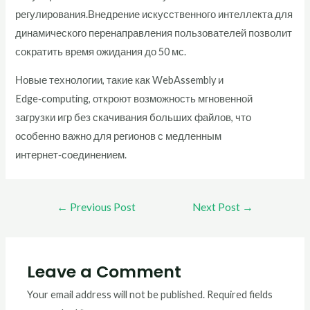
регулирования.Внедрение искусственного интеллекта для
динамического перенаправления пользователей позволит
сократить время ожидания до 50 мс.
Новые технологии, такие как WebAssembly и
Edge‑computing, откроют возможность мгновенной
загрузки игр без скачивания больших файлов, что
особенно важно для регионов с медленным
интернет‑соединением.
Post
←
Previous Post
Next Post
→
navigation
Leave a Comment
Your email address will not be published.
Required fields