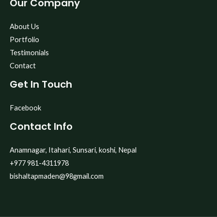
Our Company
About Us
Portfolio
Testimonials
Contact
Get In Touch
Facebook
Contact Info
Anamnagar, Itahari, Sunsari, koshi, Nepal
+977 981-4311978
bishaltapmaden@98gmail.com