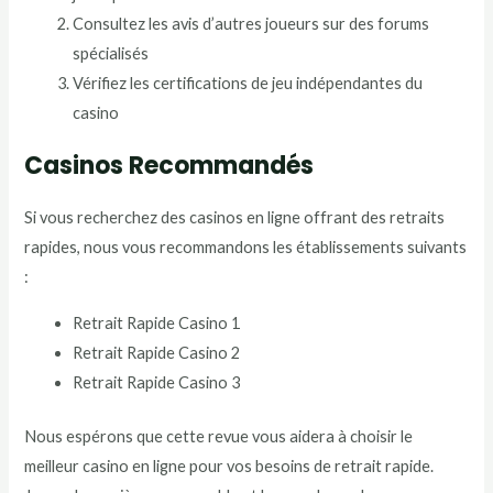
Consultez les avis d’autres joueurs sur des forums
spécialisés
Vérifiez les certifications de jeu indépendantes du
casino
Casinos Recommandés
Si vous recherchez des casinos en ligne offrant des retraits
rapides, nous vous recommandons les établissements suivants
:
Retrait Rapide Casino 1
Retrait Rapide Casino 2
Retrait Rapide Casino 3
Nous espérons que cette revue vous aidera à choisir le
meilleur casino en ligne pour vos besoins de retrait rapide.