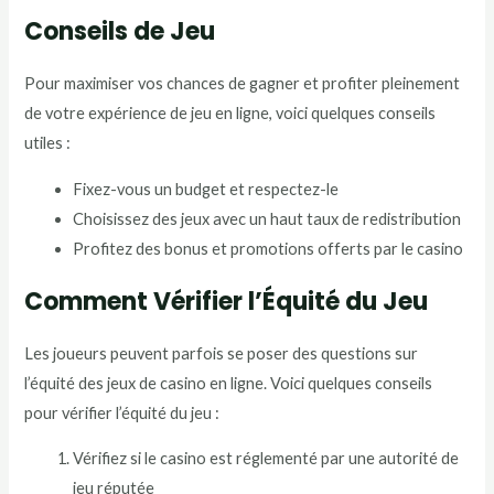
Conseils de Jeu
Pour maximiser vos chances de gagner et profiter pleinement
de votre expérience de jeu en ligne, voici quelques conseils
utiles :
Fixez-vous un budget et respectez-le
Choisissez des jeux avec un haut taux de redistribution
Profitez des bonus et promotions offerts par le casino
Comment Vérifier l’Équité du Jeu
Les joueurs peuvent parfois se poser des questions sur
l’équité des jeux de casino en ligne. Voici quelques conseils
pour vérifier l’équité du jeu :
Vérifiez si le casino est réglementé par une autorité de
jeu réputée